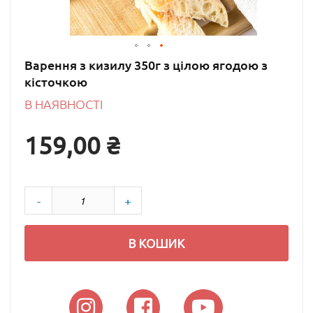
Перейти
Варення з кизилу 350г з цілою ягодою з
до
кісточкою
початку
В НАЯВНОСТІ
галереї
зображень
159,00 ₴
-
+
В КОШИК